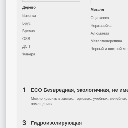
Дерево
Металл
Вагонка
Оцинковка
Брус
Нержавейка
Бревно
Алюминий
OSB
Металлочерепица
ДСП
Черный и цветной ме
Фанера
1
ECO Безвредная, экологичная, не им
Можно красить в жилых, торговых, учебных, лечебных 
помещениях
3
Гидроизолирующая