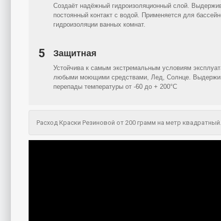
Создаёт надёжный гидроизоляционный слой. Выдержи
постоянный контакт с водой. Применяется для бассейн
гидроизоляции ванных комнат.
5
Защитная
Устойчива к самым экстремальным условиям эксплуат
любыми моющими средствами, Лед, Солнце. Выдержи
перепады температуры от -60 до + 200°C
Расход Краски Резиновой от 200 грамм на метр квадратный