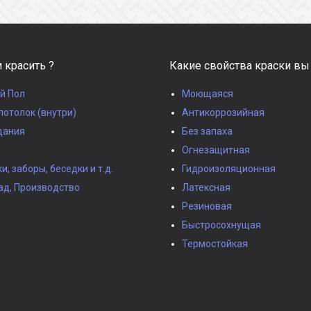
 красить ?
Какие свойства краски вы
й Пол
Моющаяся
потолок (внутри)
Антикоррозийная
дания
Без запаха
Огнезащитная
, заборы, беседки и т.д.
Гидроизоляционная
ад, Производство
Латексная
Резиновая
Быстросохнущая
Термостойкая