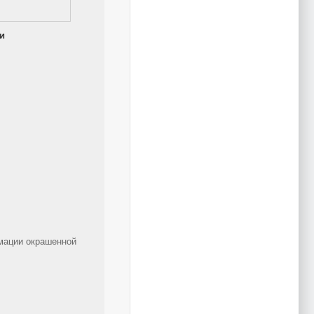
и
мации окрашенной