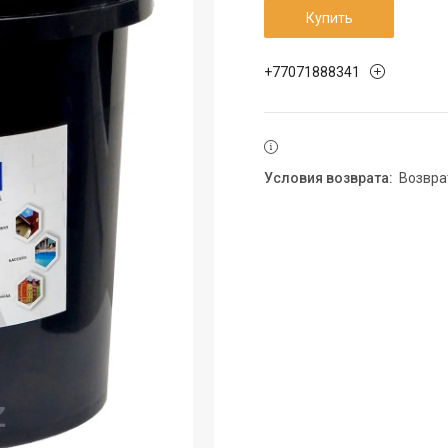
Купить
+77071888341
возвр