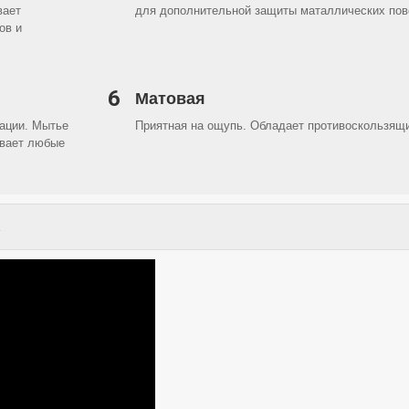
вает
для дополнительной защиты маталлических пов
ов и
6
Матовая
ации. Мытье
Приятная на ощупь. Обладает противоскользя
вает любые
.