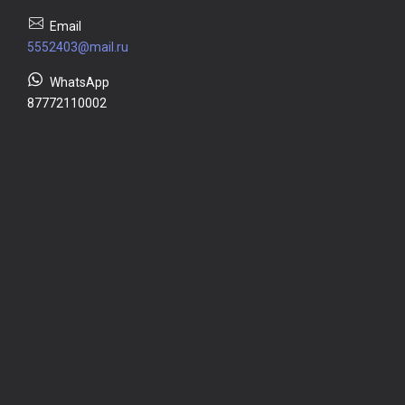
5552403@mail.ru
87772110002