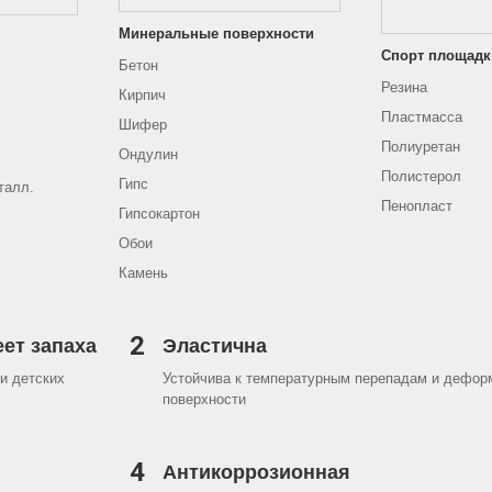
Минеральные поверхности
Спорт площадк
Бетон
Резина
Кирпич
Пластмасса
Шифер
Полиуретан
Ондулин
Полистерол
Гипс
талл.
Пенопласт
Гипсокартон
Обои
Камень
2
еет запаха
Эластична
и детских
Устойчива к температурным перепадам и дефор
поверхности
4
Антикоррозионная