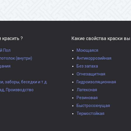
 красить ?
Какие свойства краски вы
й Пол
Моющаяся
потолок (внутри)
Антикоррозийная
дания
Без запаха
Огнезащитная
, заборы, беседки и т.д.
Гидроизоляционная
ад, Производство
Латексная
Резиновая
Быстросохнущая
Термостойкая