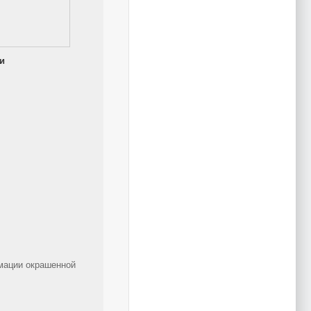
и
мации окрашенной