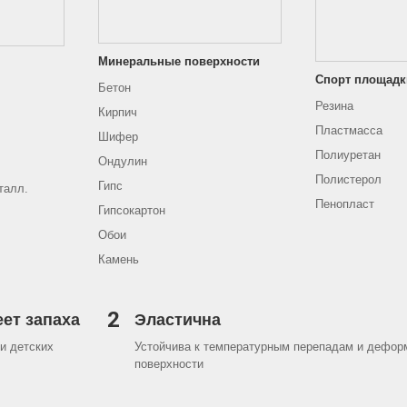
Минеральные поверхности
Спорт площадк
Бетон
Резина
Кирпич
Пластмасса
Шифер
Полиуретан
Ондулин
Полистерол
Гипс
талл.
Пенопласт
Гипсокартон
Обои
Камень
2
еет запаха
Эластична
и детских
Устойчива к температурным перепадам и дефор
поверхности