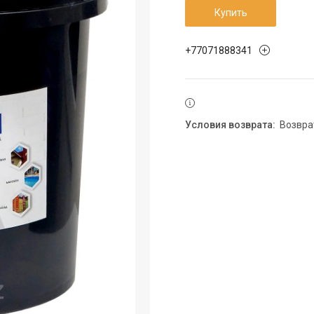
Купить
+77071888341
возвр