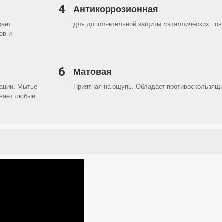
4
Антикоррозионная
вает
для дополнительной защиты маталлических пов
ов и
6
Матовая
ации. Мытье
Приятная на ощупь. Обладает противоскользя
вает любые
.