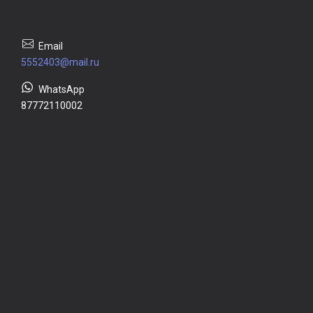
5552403@mail.ru
87772110002