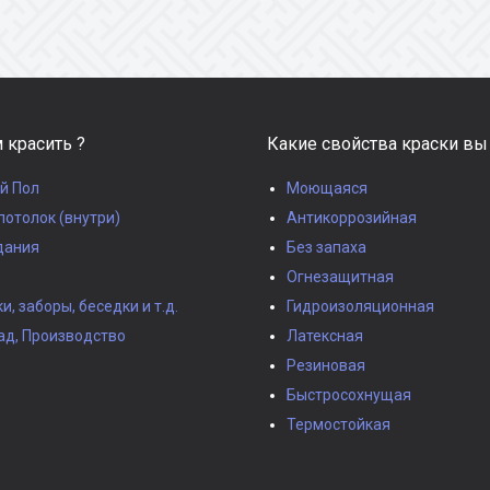
 красить ?
Какие свойства краски вы
й Пол
Моющаяся
потолок (внутри)
Антикоррозийная
дания
Без запаха
Огнезащитная
, заборы, беседки и т.д.
Гидроизоляционная
ад, Производство
Латексная
Резиновая
Быстросохнущая
Термостойкая