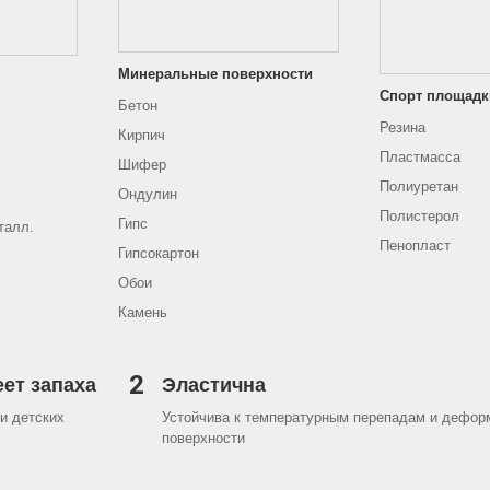
Минеральные поверхности
Спорт площадк
Бетон
Резина
Кирпич
Пластмасса
Шифер
Полиуретан
Ондулин
Полистерол
Гипс
талл.
Пенопласт
Гипсокартон
Обои
Камень
2
еет запаха
Эластична
и детских
Устойчива к температурным перепадам и дефор
поверхности