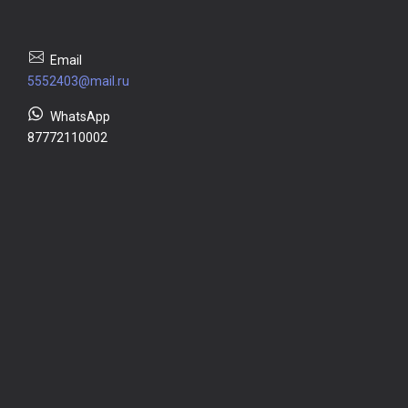
5552403@mail.ru
87772110002