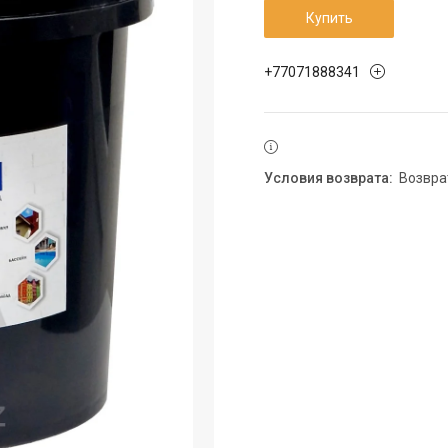
Купить
+77071888341
возвр