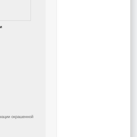
и
мации окрашенной