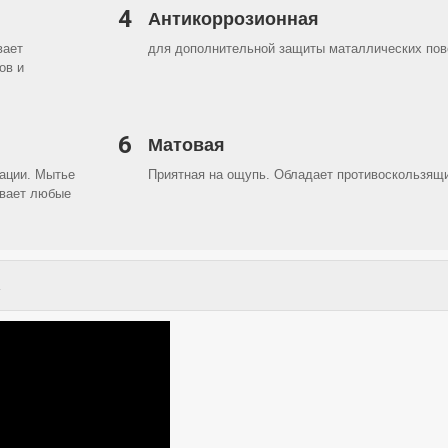
4
Антикоррозионная
вает
для дополнительной защиты маталлических пов
ов и
6
Матовая
ации. Мытье
Приятная на ощупь. Обладает противоскользя
вает любые
.