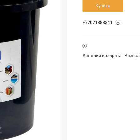
Купить
+77071888341
возвр