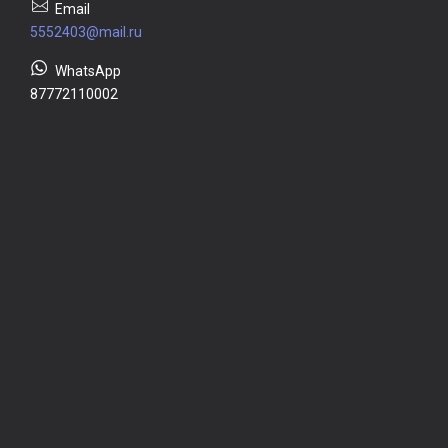
5552403@mail.ru
87772110002