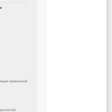
и
мации окрашенной
ерхностей.