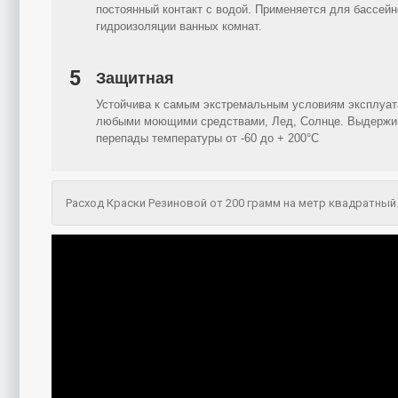
постоянный контакт с водой. Применяется для бассейн
гидроизоляции ванных комнат.
5
Защитная
Устойчива к самым экстремальным условиям эксплуат
любыми моющими средствами, Лед, Солнце. Выдержи
перепады температуры от -60 до + 200°C
Расход Краски Резиновой от 200 грамм на метр квадратный