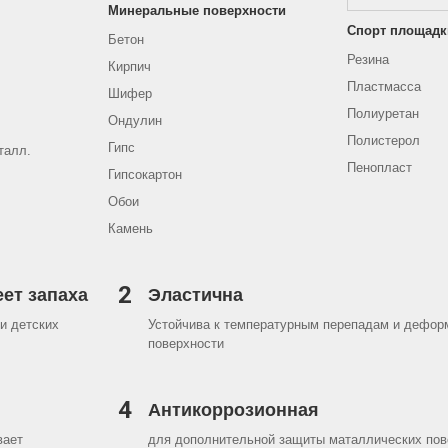
Минеральные поверхности
Спорт площадк
Бетон
Резина
Кирпич
Пластмасса
Шифер
Полиуретан
Ондулин
Полистерол
Гипс
талл.
Пенопласт
Гипсокартон
Обои
Камень
2
еет запаха
Эластична
и детских
Устойчива к температурным перепадам и дефор
поверхности
4
Антикоррозионная
вает
для дополнительной защиты маталлических пов