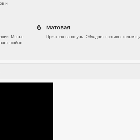
ов и
6
Матовая
ации. Мытье
Приятная на ощупь. Обладает противоскользя
вает любые
.