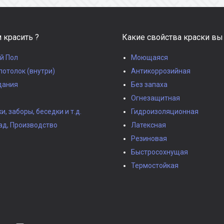
 красить ?
Какие свойства краски вы
й Пол
Моющаяся
потолок (внутри)
Антикоррозийная
дания
Без запаха
Огнезащитная
, заборы, беседки и т.д.
Гидроизоляционная
ад, Производство
Латексная
Резиновая
Быстросохнущая
Термостойкая