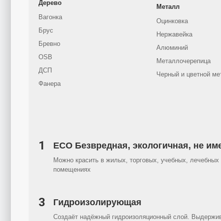
Дерево
Металл
Вагонка
Оцинковка
Брус
Нержавейка
Бревно
Алюминий
OSB
Металлочерепица
ДСП
Черный и цветной ме
Фанера
1
ECO Безвредная, экологичная, не им
Можно красить в жилых, торговых, учебных, лечебных 
помещениях
3
Гидроизолирующая
Создаёт надёжный гидроизоляционный слой. Выдержи