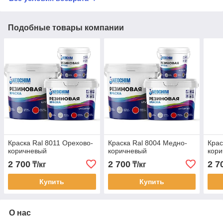
Подобные товары компании
Краска Ral 8011 Орехово-
Краска Ral 8004 Медно-
Крас
коричневый
коричневый
кор
2 700
2 700
2 7
₸/кг
₸/кг
Купить
Купить
О нас