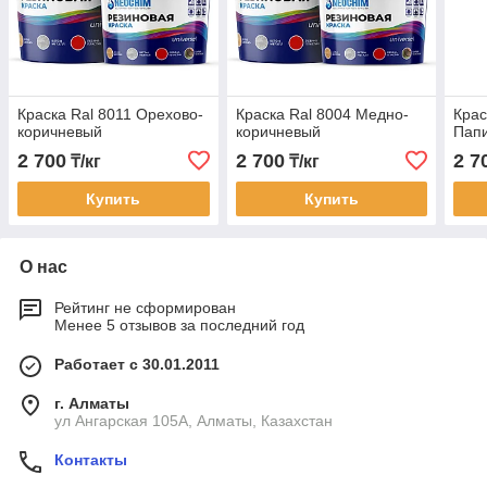
Краска Ral 8011 Орехово-
Краска Ral 8004 Медно-
Крас
коричневый
коричневый
Пап
2 700
2 700
2 7
₸/кг
₸/кг
Купить
Купить
О нас
Рейтинг не сформирован
Менее 5 отзывов за последний год
Работает с 30.01.2011
г. Алматы
ул Ангарская 105А, Алматы, Казахстан
Контакты