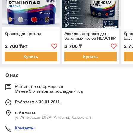
Краска для цоколя
Акриловая краска для
Крас
бетонных полов NEOCHIM
бас
2 700
2 700
2 7
₸/кг
₸
Купить
Купить
О нас
Рейтинг не сформирован
Менее 5 отзывов за последний год
Работает с 30.01.2011
г. Алматы
ул Ангарская 105А, Алматы, Казахстан
Контакты