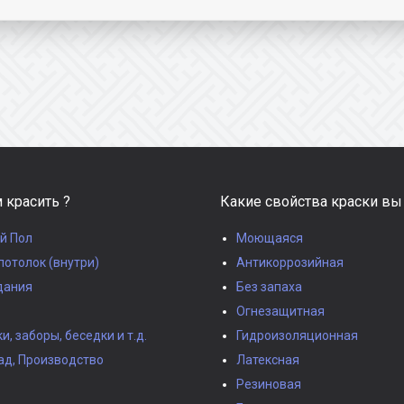
 красить ?
Какие свойства краски вы
й Пол
Моющаяся
потолок (внутри)
Антикоррозийная
дания
Без запаха
Огнезащитная
, заборы, беседки и т.д.
Гидроизоляционная
ад, Производство
Латексная
Резиновая