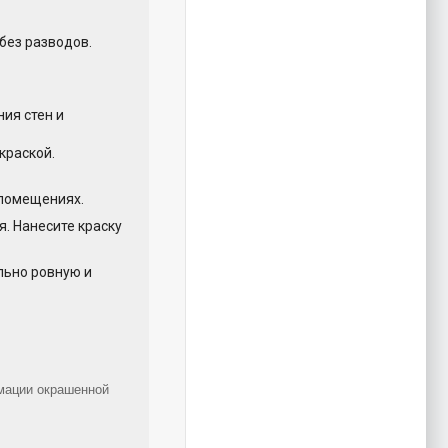
без разводов.
ия стен и
краской.
 помещениях.
я. Нанесите краску
льно ровную и
мации окрашенной