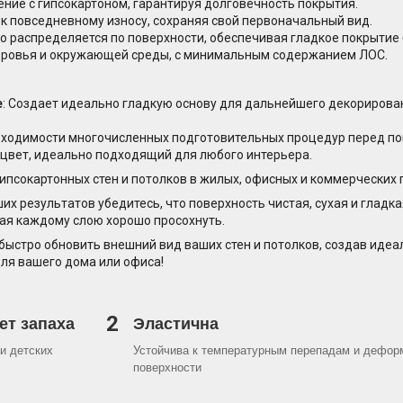
ение с гипсокартоном, гарантируя долговечность покрытия.
 к повседневному износу, сохраняя свой первоначальный вид.
но распределяется по поверхности, обеспечивая гладкое покрытие 
здоровья и окружающей среды, с минимальным содержанием ЛОС.
е
: Создает идеально гладкую основу для дальнейшего декорирован
обходимости многочисленных подготовительных процедур перед по
 цвет, идеально подходящий для любого интерьера.
гипсокартонных стен и потолков в жилых, офисных и коммерческих
х результатов убедитесь, что поверхность чистая, сухая и гладка
вая каждому слою хорошо просохнуть.
 быстро обновить внешний вид ваших стен и потолков, создав идеа
для вашего дома или офиса!
2
ет запаха
Эластична
и детских
Устойчива к температурным перепадам и дефор
поверхности