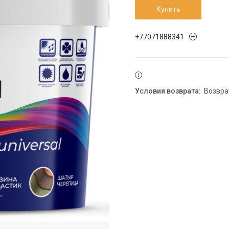
Купить
+77071888341
возвр