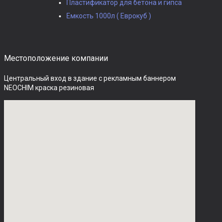
Пластификатор для бетона и гипса
Емкость 1000л ( Еврокуб )
Местоположение компании
Центральный вход в здание с рекламным баннером 
NEOCHIM краска резиновая