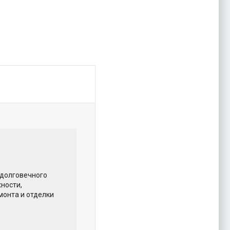
 долговечного
ности,
монта и отделки