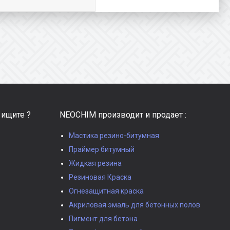
 ищите ?
NEOCHIM производит и продает :
Мастика резино-битумная
Праймер битумный
Жидкая резина
Резиновая Краска
Огнезащитная краска
Акриловая эмаль для бетонных полов
Пигмент для бетона