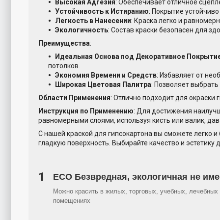
Высокая Адгезия
: Обеспечивает отличное сцепл
Устойчивость к Истиранию
: Покрытие устойчиво
Легкость в Нанесении
: Краска легко и равномер
Экологичность
: Состав краски безопасен для 
Преимущества
:
Идеальная Основа под Декоративное Покрыти
потолков.
Экономия Времени и Средств
: Избавляет от не
Широкая Цветовая Палитра
: Позволяет выбрать
Области Применения
: Отлично подходит для окраски 
Инструкция по Применению
: Для достижения наилучши
равномерными слоями, используя кисть или валик, да
С нашей краской для гипсокартона вы сможете легко и
гладкую поверхность. Выбирайте качество и эстетику 
1
ECO Безвредная, экологичная не име
Можно красить в жилых, торговых, учебных, лечебных 
помещениях