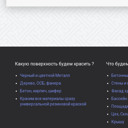
Какую поверхность будем красить ?
Что будем
Черный и цветной Металл
Бетонны
Дерево, ОСБ, фанера.
Стены и 
Бетон, кирпич, шифер
Фасад з
Красим все материалы сразу
Бассейн
универсальной резиновой краской
Площадки
Цех, Скл
Крышу