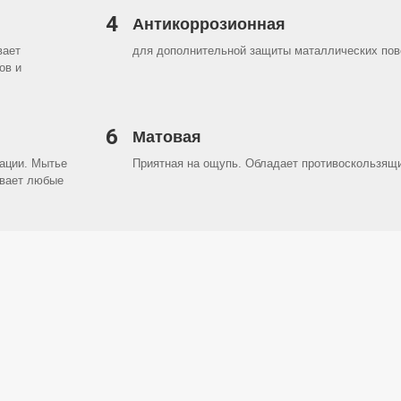
4
Антикоррозионная
вает
для дополнительной защиты маталлических пов
ов и
6
Матовая
ации. Мытье
Приятная на ощупь. Обладает противоскользя
вает любые