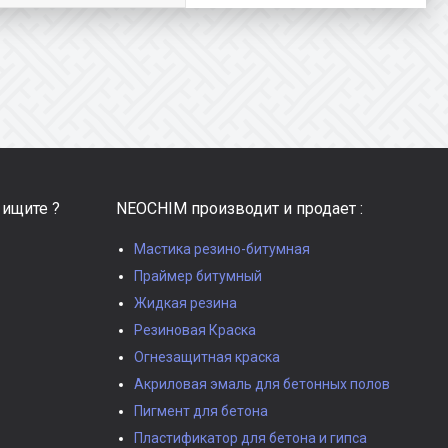
 ищите ?
NEOCHIM производит и продает :
Мастика резино-битумная
Праймер битумный
Жидкая резина
Резиновая Краска
Огнезащитная краска
Акриловая эмаль для бетонных полов
Пигмент для бетона
Пластификатор для бетона и гипса