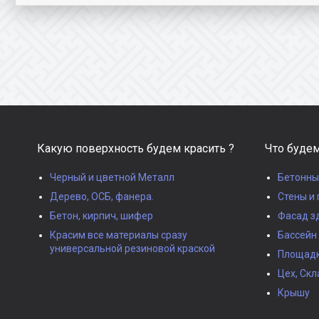
Какую поверхность будем красить ?
Что будем
Черный и цветной Металл
Бетонны
Дерево, ОСБ, фанера.
Стены и 
Бетон, кирпич, шифер
Фасад з
Красим все материалы сразу
Бассейн
универсальной резиновой краской
Площадки
Цех, Скл
Крышу