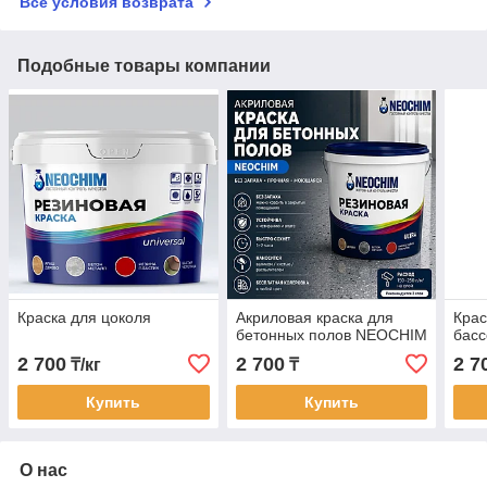
Все условия возврата
Подобные товары компании
Краска для цоколя
Акриловая краска для
Крас
бетонных полов NEOCHIM
бас
2 700
2 700
2 7
₸/кг
₸
Купить
Купить
О нас