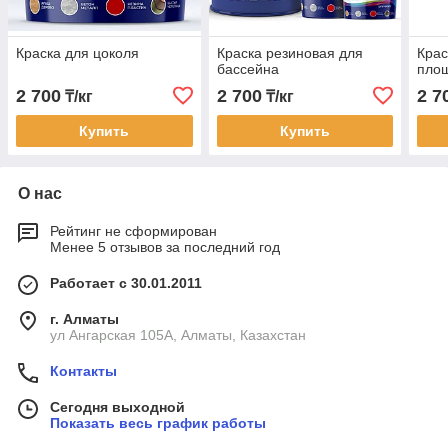
Краска для цоколя
Краска резиновая для
Крас
бассейна
пло
2 700
2 700
2 7
₸/кг
₸/кг
Купить
Купить
О нас
Рейтинг не сформирован
Менее 5 отзывов за последний год
Работает с 30.01.2011
г. Алматы
ул Ангарская 105А, Алматы, Казахстан
Контакты
Сегодня выходной
Показать весь график работы