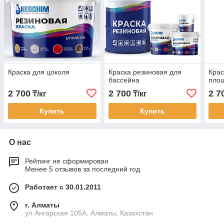
Краска для цоколя
Краска резиновая для
Крас
бассейна
пло
2 700
2 700
2 7
₸/кг
₸/кг
Купить
Купить
О нас
Рейтинг не сформирован
Менее 5 отзывов за последний год
Работает с 30.01.2011
г. Алматы
ул Ангарская 105А, Алматы, Казахстан