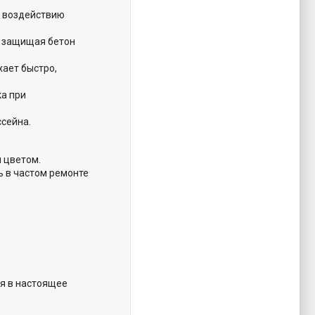
и воздействию
 защищая бетон
хает быстро,
а при
ссейна.
 цветом.
 в частом ремонте
ся в настоящее