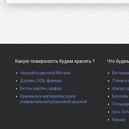
Какую поверхность будем красить ?
Что будем
Черный и цветной Металл
Бетонны
Дерево, ОСБ, фанера.
Стены и 
Бетон, кирпич, шифер
Фасад з
Красим все материалы сразу
Бассейн
универсальной резиновой краской
Площадки
Цех, Скл
Крышу