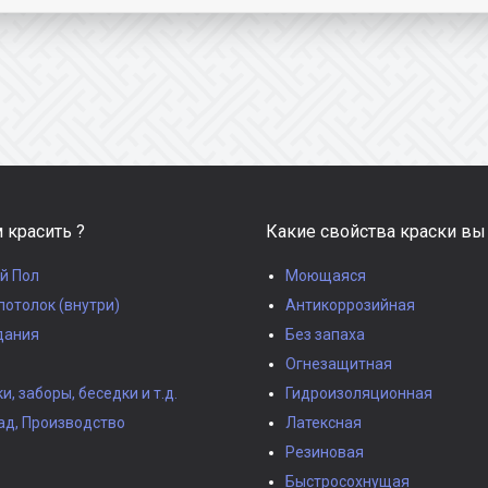
 красить ?
Какие свойства краски вы
й Пол
Моющаяся
потолок (внутри)
Антикоррозийная
дания
Без запаха
Огнезащитная
, заборы, беседки и т.д.
Гидроизоляционная
ад, Производство
Латексная
Резиновая
Быстросохнущая