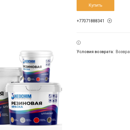
Купить
+77071888341
возвр