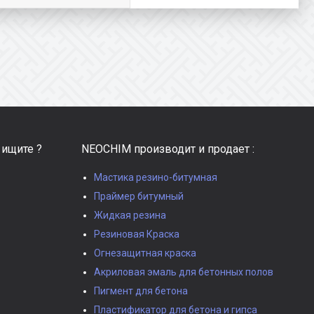
 ищите ?
NEOCHIM производит и продает :
Мастика резино-битумная
Праймер битумный
Жидкая резина
Резиновая Краска
Огнезащитная краска
Акриловая эмаль для бетонных полов
Пигмент для бетона
Пластификатор для бетона и гипса