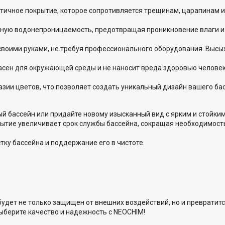
тичное покрытие, которое сопротивляется трещинам, царапинам 
ную водонепроницаемость, предотвращая проникновение влаги и
воими руками, не требуя профессионального оборудования. Высы
асен для окружающей среды и не наносит вреда здоровью человек
зии цветов, что позволяет создать уникальный дизайн вашего ба
й бассейн или придайте новому изысканный вид с ярким и стойким
ытие увеличивает срок службы бассейна, сокращая необходимость
ку бассейна и поддержание его в чистоте.
будет не только защищен от внешних воздействий, но и превратит
ыберите качество и надежность с NEOCHIM!