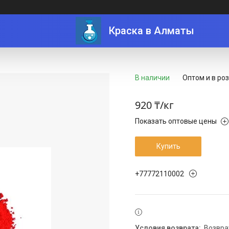
Краска в Алматы
В наличии
Оптом и в ро
920 ₸/кг
Показать оптовые цены
Купить
+77772110002
возвр