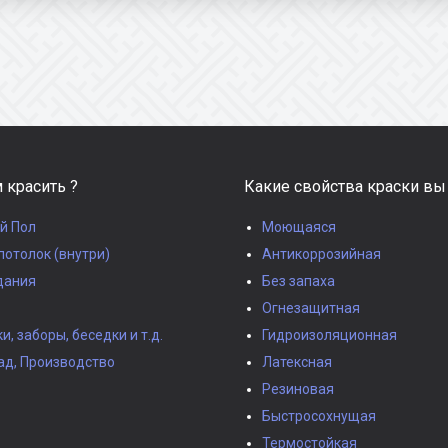
 красить ?
Какие свойства краски вы
й Пол
Моющаяся
потолок (внутри)
Антикоррозийная
дания
Без запаха
Огнезащитная
, заборы, беседки и т.д.
Гидроизоляционная
ад, Производство
Латексная
Резиновая
Быстросохнущая
Термостойкая