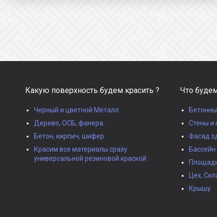
Какую поверхность будем красить ?
Что будем
Черный и цветной Металл
Бетонны
Дерево, ОСБ, фанера.
Стены и 
Бетон, кирпич, шифер
Фасад з
Красим все материалы сразу
Бассейн
универсальной резиновой краской
Площадки
Цех, Скл
Крышу