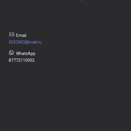
5552403@mail.ru
87772110002