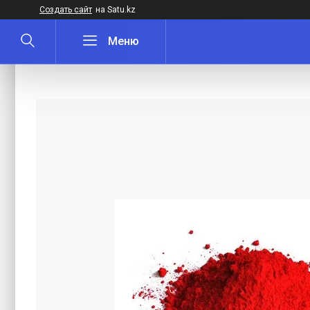
Создать сайт
на Satu.kz
Пигмент красный