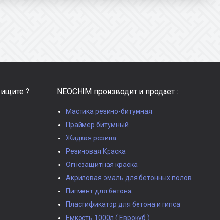
 ищите ?
NEOCHIM производит и продает :
Мастика резино-битумная
Праймер битумный
Жидкая резина
Резиновая Краска
Огнезащитная краска
Акриловая эмаль для бетонных полов
Пигмент для бетона
Пластификатор для бетона и гипса
Емкость 1000л ( Еврокуб )