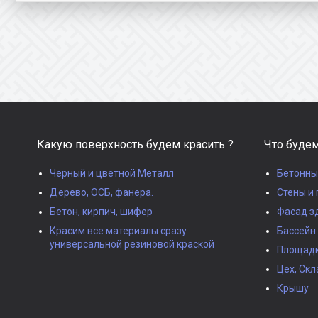
Какую поверхность будем красить ?
Что будем
Черный и цветной Металл
Бетонны
Дерево, ОСБ, фанера.
Стены и 
Бетон, кирпич, шифер
Фасад з
Красим все материалы сразу
Бассейн
универсальной резиновой краской
Площадки
Цех, Скл
Крышу