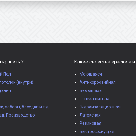
 красить ?
Какие свойства краски вы
й Пол
Моющаяся
потолок (внутри)
Антикоррозийная
дания
Без запаха
Огнезащитная
, заборы, беседки и т.д.
Гидроизоляционная
ад, Производство
Латексная
Резиновая
Быстросохнущая