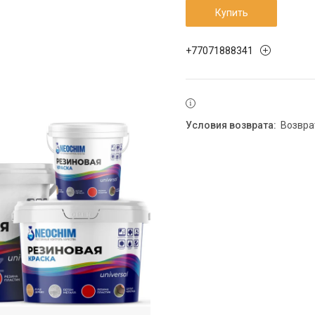
Купить
+77071888341
возвр