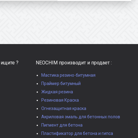
 ищите ?
NEOCHIM производит и продает :
Мастика резино-битумная
Праймер битумный
Жидкая резина
Резиновая Краска
Огнезащитная краска
Акриловая эмаль для бетонных полов
Пигмент для бетона
Пластификатор для бетона и гипса