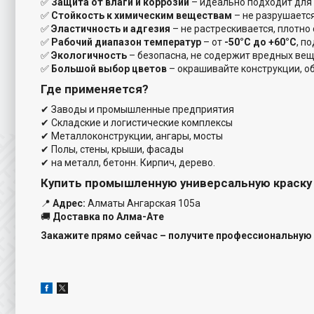
✅
Защита от влаги и коррозии
– идеально подходит для 
✅
Стойкость к химическим веществам
– не разрушается
✅
Эластичность и адгезия
– не растрескивается, плотно
✅
Рабочий диапазон температур
– от
-50°С до +60°С
, п
✅
Экологичность
– безопасна, не содержит вредных вещ
✅
Большой выбор цветов
– окрашивайте конструкции, о
Где применяется?
✔ Заводы и промышленные предприятия
✔ Складские и логистические комплексы
✔ Металлоконструкции, ангары, мосты
✔ Полы, стены, крыши, фасады
✔ на металл, бетонн. Кирпич, дерево.
Купить промышленную универсальную краску
📍
Адрес:
Алматы Ангарская 105а
🚚
Доставка по Алма-Ате
Закажите прямо сейчас – получите профессиональную