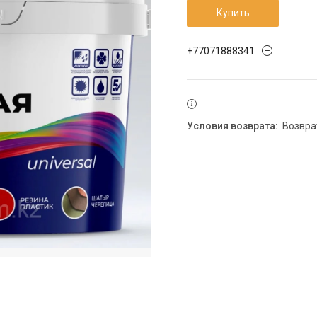
Купить
+77071888341
возвр