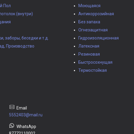
й Пол
Моющаяся
потолок (внутри)
Антикоррозийная
дания
Без запаха
Огнезащитная
, заборы, беседки и т.д.
Гидроизоляционная
ад, Производство
Латексная
Резиновая
Быстросохнущая
Термостойкая
5552403@mail.ru
87772110002