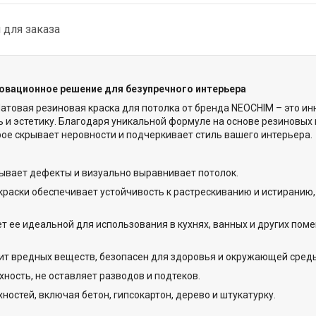
для заказа
овационное решение для безупречного интерьера
товая резиновая краска для потолка от бренда NEOCHIM – это ин
ь и эстетику. Благодаря уникальной формуле на основе резиновых 
рое скрывает неровности и подчеркивает стиль вашего интерьера.
рывает дефекты и визуально выравнивает потолок.
краски обеспечивает устойчивость к растрескиванию и истиранию,
ет ее идеальной для использования в кухнях, ванных и других пом
ит вредных веществ, безопасен для здоровья и окружающей сред
хность, не оставляет разводов и подтеков.
остей, включая бетон, гипсокартон, дерево и штукатурку.