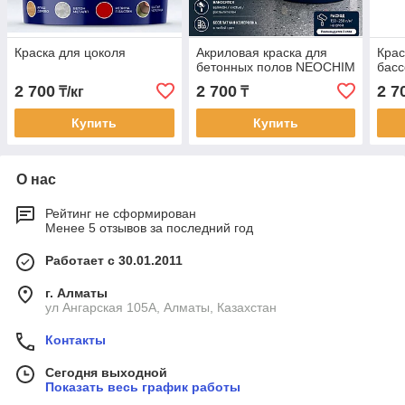
Краска для цоколя
Акриловая краска для
Крас
бетонных полов NEOCHIM
бас
2 700
2 700
2 7
₸/кг
₸
Купить
Купить
О нас
Рейтинг не сформирован
Менее 5 отзывов за последний год
Работает с 30.01.2011
г. Алматы
ул Ангарская 105А, Алматы, Казахстан
Контакты
Сегодня выходной
Показать весь график работы