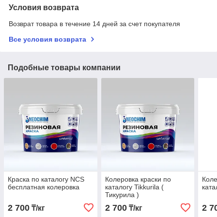
Условия возврата
Возврат товара в течение 14 дней за счет покупателя
Все условия возврата
Подобные товары компании
Краска по каталогу NCS
Колеровка краски по
Коле
бесплатная колеровка
каталогу Tikkurila (
ката
Тикурила )
2 700
2 700
2 7
₸/кг
₸/кг